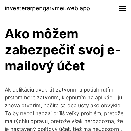
investerarpengarvmei.web.app
Ako môžem
zabezpečiť svoj e-
mailový účet
Ak aplikáciu dvakrát zatvorím a potiahnutím
prstom hore zatvorím, klepnutím na aplikáciu ju
znova otvorím, načíta sa oba účty ako obvykle.
To by nebol naozaj príliš veľký problém, pretože
má rýchlu opravu, pretože však nerozpozná, že
je nastavený poštový účet, tiež ma neupozorní,