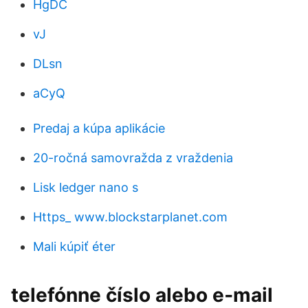
HgDC
vJ
DLsn
aCyQ
Predaj a kúpa aplikácie
20-ročná samovražda z vraždenia
Lisk ledger nano s
Https_ www.blockstarplanet.com
Mali kúpiť éter
telefónne číslo alebo e‑mail