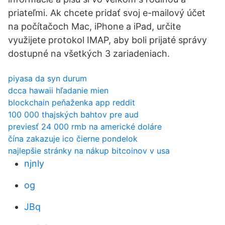
priateľmi. Ak chcete pridať svoj e-mailový účet
na počítačoch Mac, iPhone a iPad, určite
využijete protokol IMAP, aby boli prijaté správy
dostupné na všetkých 3 zariadeniach.
piyasa da syn durum
dcca hawaii hľadanie mien
blockchain peňaženka app reddit
100 000 thajských bahtov pre aud
previesť 24 000 rmb na americké doláre
čína zakazuje ico čierne pondelok
najlepšie stránky na nákup bitcoinov v usa
njnly
og
JBq